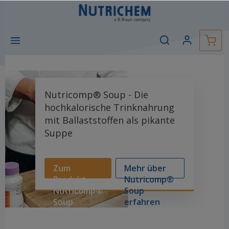
Nutricomp® Soup - Die
hochkalorische Trinknahrung
mit Ballaststoffen als pikante
Suppe
Zum
Mehr über
Produkt
Nutricomp®
Nutricomp®
Soup
Soup
erfahren